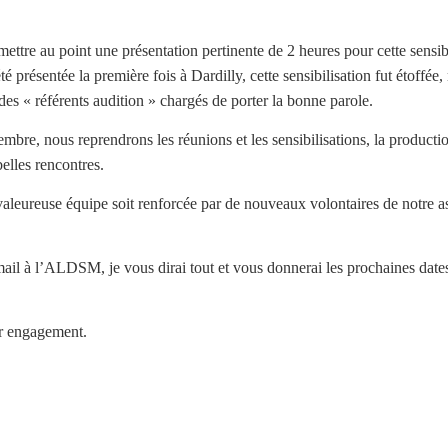
ttre au point une présentation pertinente de 2 heures pour cette sensibi
é présentée la première fois à Dardilly, cette sensibilisation fut étoffé
des « référents audition » chargés de porter la bonne parole.
tembre, nous reprendrons les réunions et les sensibilisations, la producti
elles rencontres.
valeureuse équipe soit renforcée par de nouveaux volontaires de notre as
il à l’ALDSM, je vous dirai tout et vous donnerai les prochaines dates 
r engagement.