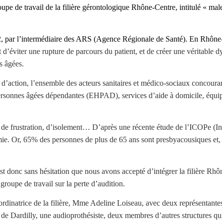
upe de travail de la filière gérontologique Rhône-Centre, intitulé « mal
12, par l’intermédiaire des ARS (Agence Régionale de Santé). En Rhône-A
st d’éviter une rupture de parcours du patient, et de créer une véritabl
s âgées.
e d’action, l’ensemble des acteurs sanitaires et médico-sociaux concoura
rsonnes âgées dépendantes (EHPAD), services d’aide à domicile, équipe
ce de frustration, d’isolement… D’après une récente étude de l’ICOPe (I
ie. Or, 65% des personnes de plus de 65 ans sont presbyacousiques et, p
 donc sans hésitation que nous avons accepté d’intégrer la filière Rhône
groupe de travail sur la perte d’audition.
oordinatrice de la filière, Mme Adeline Loiseau, avec deux représentant
 de Dardilly, une audioprothésiste, deux membres d’autres structures qu