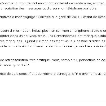
is d’août et à mon départ en vacances début de septembre, en train, j’a
transcription des messages audio sur mon téléphone portable.
elatives à mon voyage : « arrivée à la gare de xxx », « avant de desce
besoin d’information, hélas, plus rien sur mon smartphone ! Suite à u
onter dans un nouveau train. Les « entendants » ont manqué d’infor
s manquées… Quant à « mon assistant visuel » destiné à aider les p
 l’aide humaine était active et a bien fonctionné : je suis bien arrivé
e retranscription, très pratique…mais, semble-t-il, perfectible en c
ré… mais quand ???
nce de ce dispositif et pourraient la partager, afin d’avoir un avis