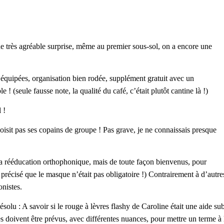
ne très agréable surprise, même au premier sous-sol, on a encore une
n équipées, organisation bien rodée, supplément gratuit avec un
 ! (seule fausse note, la qualité du café, c’était plutôt cantine là !)
 !
hoisit pas ses copains de groupe ! Pas grave, je ne connaissais presque
la rééducation orthophonique, mais de toute façon bienvenus, pour
as précisé que le masque n’était pas obligatoire !) Contrairement à d’autr
onistes.
olu : A savoir si le rouge à lèvres flashy de Caroline était une aide sub
s doivent être prévus, avec différentes nuances, pour mettre un terme à 