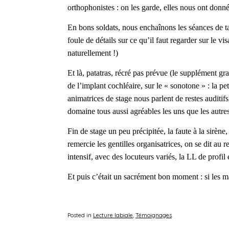
orthophonistes : on les garde, elles nous ont donné 
En bons soldats, nous
enchaînons
les séances de t
foule de détails sur ce qu’il faut regarder sur l
naturellement !)
Et là, patatras, récré pas prévue (le supplément gr
de l’implant cochléaire, sur le « sonotone » : la
animatrices de stage nous parlent de restes auditifs
domaine tous aussi agréables les uns que les autres
Fin de stage un peu précipitée, la faute à la sirèn
remercie les gentilles organisatrices, on se dit au r
intensif, avec des locuteurs variés, la LL de profi
Et puis c’était un sacrément bon moment : si les m
Posted in
Lecture labiale
,
Témoignages
.