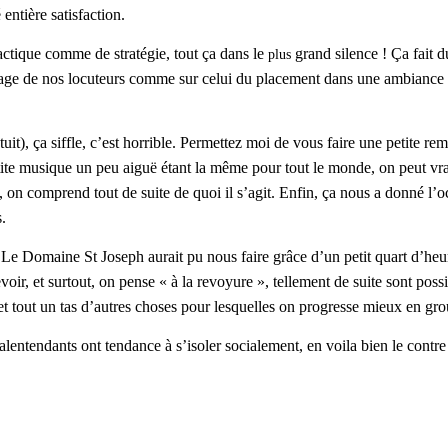
entière satisfaction.
actique comme de stratégie, tout ça dans le
grand silence !
Ç
a fait 
plus
e visage de nos locuteurs comme sur celui du placement dans une ambianc
atuit), ça siffle, c’est horrible. Permettez moi de vous faire une petite
 petite musique un peu aiguë étant la même pour tout le monde, on peut 
, on comprend tout de suite de quoi il s’agit. Enfin, ça nous a donné l’o
.
e, Le Domaine St Joseph aurait pu nous faire grâce d’un petit quart d’he
evoir, et surtout, on pense « à la revoyure », tellement de suite sont possi
l et tout un tas d’autres choses pour lesquelles on progresse mieux en g
alentendants ont tendance à s’isoler socialement, en voila bien le contr