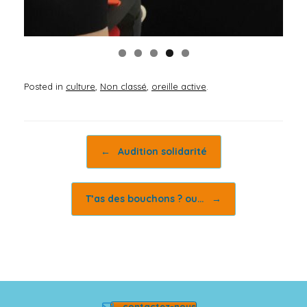
Posted in
culture
,
Non classé
,
oreille active
.
Post navigation
←
Audition solidarité
T’as des bouchons ? ou…
→
contactez-nous