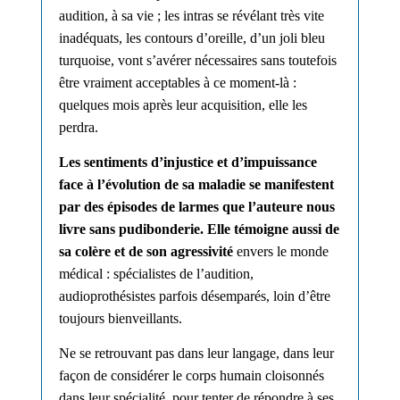
audition, à sa vie ; les intras se révélant très vite
inadéquats, les contours d’oreille, d’un joli bleu
turquoise, vont s’avérer nécessaires sans toutefois
être vraiment acceptables à ce moment-là :
quelques mois après leur acquisition, elle les
perdra.
Le
s
sentiment
s
d’injustice
et
d’impuissance
face à l’évolution de sa maladie
se manifeste
nt
par des épisodes de larmes que l’auteure nous
livre san
s pudibonderie.
Elle témoigne aussi
de
sa colère
et de son agressivité
envers le monde
médical :
spécialistes
de l’audition
,
audioprothésistes
parfois désemparés, loin d’être
toujours bienveillant
s
.
N
e
s
e retrouv
ant
pas dans leur langage,
dans
leur
façon de considérer le corps humain
cloisonnés
dans leur spécialité,
p
our tenter de répondre à ses