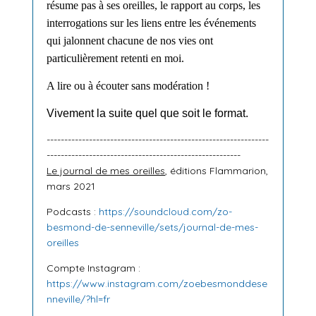
résume pas à ses oreilles,
l
e rapport au corps, les
interrogations sur les liens entre les événements
qui jalonnent chacune de nos vies
ont
particulièrement retenti en moi.
A
lire
ou
à écouter sans modération !
Vivement la suite quel que soit le format.
---------------------------------------------------------------
-------------------------------------------------------
Le journal de mes oreilles
, éditions Flammarion,
mars 2021
Podcasts :
https://soundcloud.com/zo-
besmond-de-senneville/sets/journal-de-mes-
oreilles
Compte Instagram :
https://www.instagram.com/zoebesmonddese
nneville/?hl=fr