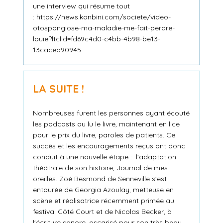
une interview qui résume tout
: https://news.konbini.com/societe/video-
otospongiose-ma-maladie-me-fait-perdre-
louie?ltclid=fd69c4d0-c4bb-4b98-be13-
13cacea90945
LA SUITE !
Nombreuses furent les personnes ayant écouté
les podcasts ou lu le livre, maintenant en lice
pour le prix du livre, paroles de patients. Ce
succès et les encouragements reçus ont donc
conduit à une nouvelle étape : l'adaptation
théâtrale de son histoire, Journal de mes
oreilles. Zoé Besmond de Senneville s'est
entourée de Georgia Azoulay, metteuse en
scène et réalisatrice récemment primée au
festival Côté Court et de Nicolas Becker, à
l'écriture sonore, oscarisé pour son très beau