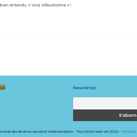
ien entendu, « Viva Villeurbanne » !
ous
Newsletter
 lyonnaise des devenus sourds et malentendants – Tous droits réservés 2026 –
Mentions 