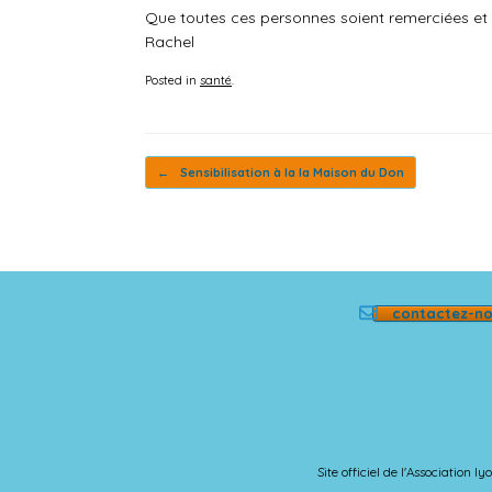
Que toutes ces personnes soient remerciées et b
Rachel
Posted in
santé
.
Post navigation
←
Sensibilisation à la la Maison du Don
contactez-n
Site officiel de l'Association