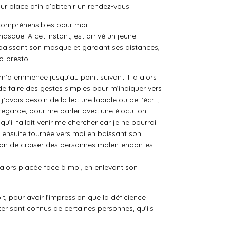
sur place afin d’obtenir un rendez-vous.
incompréhensibles pour moi…
n masque. A cet instant, est arrivé un jeune
en baissant son masque et gardant ses
distances,
o-presto.
l m’a emmenée jusqu’au point suivant. Il a alors
 de faire des gestes simples pour m’indiquer vers
’avais besoin de la lecture labiale ou de l’écrit,
a regarde, pour me parler avec une élocution
’il fallait venir me chercher car je ne pourrai
st ensuite tournée vers moi en baissant son
asion de croiser des personnes malentendantes.
t alors placée face à moi, en enlevant son
t, pour avoir l’impression que la déficience
r sont connus de certaines personnes, qu’ils
e…