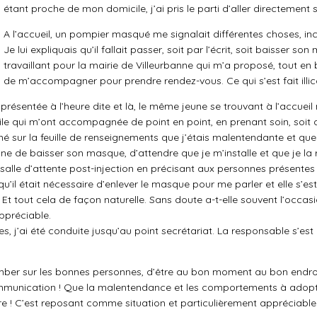
étant proche de mon domicile, j’ai pris le parti d’aller directement 
A l’accueil, un pompier masqué me signalait différentes choses, 
Je lui expliquais qu’il fallait passer, soit par l’écrit, soit baisser so
travaillant pour la mairie de Villeurbanne qui m’a proposé, tout 
de m’accompagner pour prendre rendez-vous. Ce qui s’est fait illic
 présentée à l’heure dite et là, le même jeune se trouvant à l’accuei
ivile qui m’ont accompagnée de point en point, en prenant soin, soit
nné sur la feuille de renseignements que j’étais malentendante et que j
eine de baisser son masque, d’attendre que je m’installe et que je l
alle d’attente post-injection en précisant aux personnes présentes qu
 qu’il était nécessaire d’enlever le masque pour me parler et elle s’e
. Et tout cela de façon naturelle. Sans doute a-t-elle souvent l’occ
ppréciable.
ves, j’ai été conduite jusqu’au point secrétariat. La responsable s’es
 tomber sur les bonnes personnes, d’être au bon moment au bon endroi
ommunication ! Que la malentendance et les comportements à adopte
dire ! C’est reposant comme situation et particulièrement appréciabl