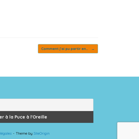
Comment j’ai pu partir en…
→
légales
Theme by
SiteOrigin