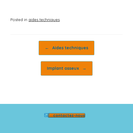
Posted in
aides techniques
.
Post navigation
←
Aides techniques
Implant osseux
→
contactez-nous