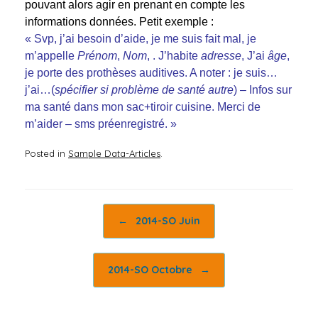
pouvant alors agir en prenant en compte les
informations données. Petit exemple :
« Svp, j’ai besoin d’aide, je me suis fait mal, je
m’appelle
Prénom
,
Nom
, . J’habite
adresse
, J’ai
âge
,
je porte des prothèses auditives. A noter : je suis…
j’ai…(
spécifier si problème de santé autre
) – Infos sur
ma santé dans mon sac+tiroir cuisine. Merci de
m’aider – sms préenregistré. »
Posted in
Sample Data-Articles
.
Post navigation
←
2014-SO Juin
2014-SO Octobre
→