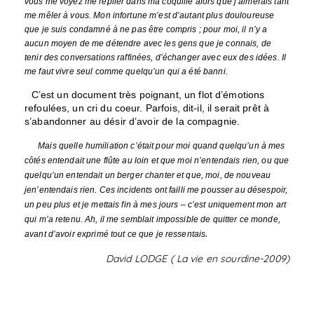
vous me voyez me replier dans ma coquille alors que j’aimerais tant
me mêler à vous. Mon infortune m’est d’autant plus douloureuse
que je suis condamné à ne pas être compris ; pour moi, il n’y a
aucun moyen de me détendre avec les gens que je connais, de
tenir des conversations raffinées, d’échanger avec eux des idées. Il
me faut vivre seul comme quelqu’un qui a été banni.
C’est un document très poignant, un flot d’émotions
refoulées, un cri du coeur. Parfois, dit-il, il serait prêt à
s’abandonner au désir d’avoir de la compagnie.
Mais quelle humiliation c’était pour moi quand quelqu’un à mes
côtés entendait une flûte au loin et que moi n’entendais rien, ou que
quelqu’un entendait un berger chanter et que, moi, de nouveau
jen’entendais rien. Ces incidents ont failli me pousser au désespoir,
un peu plus et je mettais fin à mes jours – c’est uniquement mon art
qui m’a retenu. Ah, il me semblait impossible de quitter ce monde,
.
avant d’avoir exprimé tout ce que je ressentais
David LODGE ( La vie en sourdine-2009)