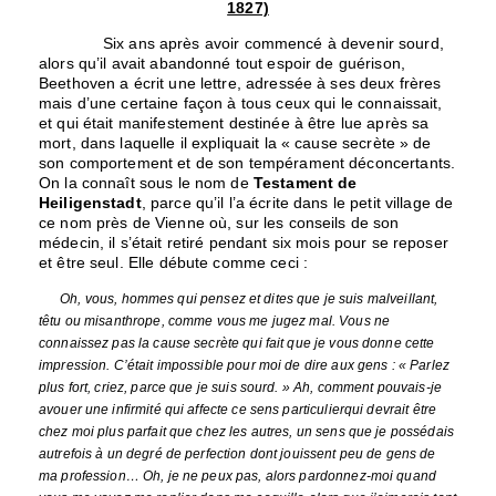
1827)
Six ans après avoir commencé à devenir sourd,
alors qu’il avait abandonné tout espoir de guérison,
Beethoven a écrit une lettre, adressée à ses deux frères
mais d’une certaine façon à tous ceux qui le connaissait,
et qui était manifestement destinée à être lue après sa
mort, dans laquelle il expliquait la « cause secrète » de
son comportement et de son tempérament déconcertants.
On la connaît sous le nom de
Testament de
Heiligenstadt
, parce qu’il l’a écrite dans le petit village de
ce nom près de Vienne où, sur les conseils de son
médecin, il s’était retiré pendant six mois pour se reposer
et être seul. Elle débute comme ceci :
Oh, vous, hommes qui pensez et dites que je suis malveillant,
têtu ou misanthrope, comme vous me jugez mal. Vous ne
connaissez pas la cause secrète qui fait que je vous donne cette
impression. C’était impossible pour moi de dire aux gens : « Parlez
plus fort, criez, parce que je suis sourd. » Ah, comment pouvais-je
avouer une infirmité qui affecte ce sens particulierqui devrait être
chez moi plus parfait que chez les autres, un sens que je possédais
autrefois à un degré de perfection dont jouissent peu de gens de
ma profession… Oh, je ne peux pas, alors pardonnez-moi quand