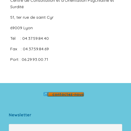
Centre de Consultation et d’Orientation Psychiatrie et
Surdité
51, ter rue de saint Cyr
69009 Lyon
Tél : 04.37.59.84.40
Fax : 04.37.59.84.69
Port : 06.29.93.00.71
contactez-nous
Newsletter