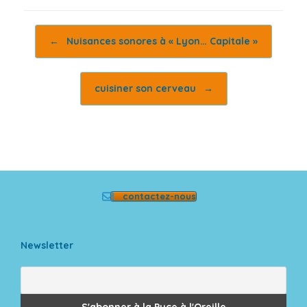
Post navigation
←
Nuisances sonores à « Lyon… Capitale »
cuisiner son cerveau
→
contactez-nous
Newsletter