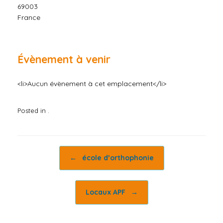
69003
France
Évènement à venir
<li>Aucun évènement à cet emplacement</li>
Posted in .
Post navigation
←
école d’orthophonie
Locaux APF
→