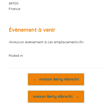
69100
France
Évènement à venir
<li>Aucun évènement à cet emplacement</li>
Posted in .
Post navigation
←
maison Berty Albrecht
maison Berty Albrecht
→