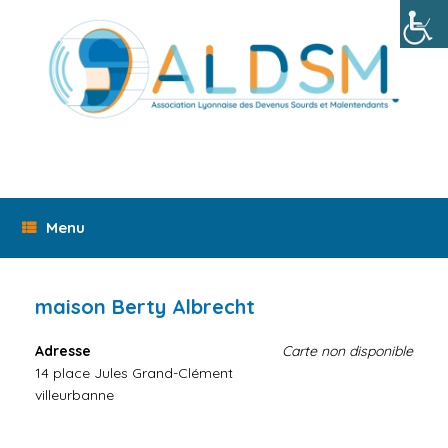
Skip
to
content
Menu
maison Berty Albrecht
Adresse
Carte non disponible
14 place Jules Grand-Clément
villeurbanne