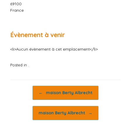
69100
France
Évènement à venir
<li>Aucun évènement à cet emplacement</li>
Posted in .
Post navigation
←
maison Berty Albrecht
maison Berty Albrecht
→