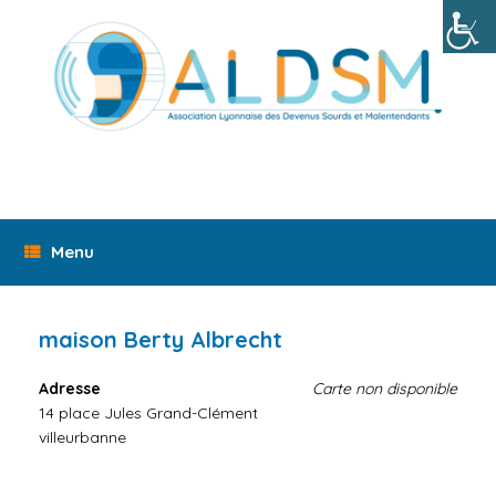
Skip
to
content
Menu
maison Berty Albrecht
Adresse
Carte non disponible
14 place Jules Grand-Clément
villeurbanne