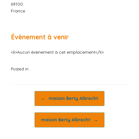
69100
France
Évènement à venir
<li>Aucun évènement à cet emplacement</li>
Posted in .
Post navigation
←
maison Berty Albrecht
maison Berty Albrecht
→