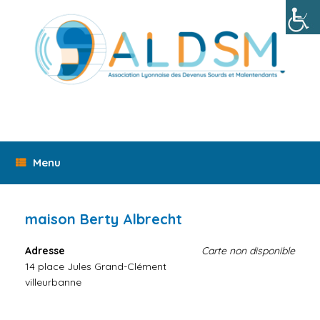
Skip
to
content
Menu
maison Berty Albrecht
Adresse
Carte non disponible
14 place Jules Grand-Clément
villeurbanne