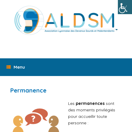
Skip
to
content
Menu
Permanence
Les
permanences
sont
des moments privilégiés
pour accueillir toute
personne :