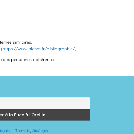
lèmes similaires,
 (
https://www.aldsm.fr/bibliographie/
)
qu’aux personnes adhérentes.
légales
Theme by
SiteOrigin