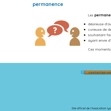
permanence
Les
permane
désireuse d’av
curieuse de dé
souhaitant fai
ayant envie d’
Ces moments s
contactez-n
Site officiel de l'Association