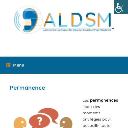
Skip
to
content
Menu
Permanence
Les
permanences
sont des
moments
privilégiés pour
accueillir toute