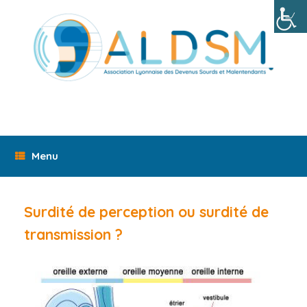
Skip
to
content
Menu
Surdité de perception ou surdité de
transmission ?