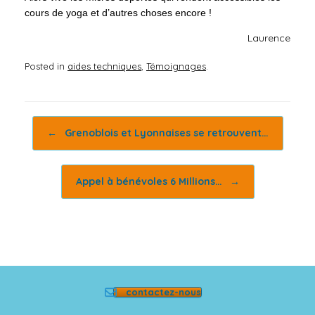
cours de yoga et d’autres choses encore !
Laurence
Posted in
aides techniques
,
Témoignages
.
Post navigation
←
Grenoblois et Lyonnaises se retrouvent…
Appel à bénévoles 6 Millions…
→
contactez-nous