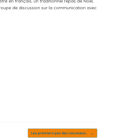
ré en français, un traditionnel repas de Noël,
 groupe de discussion sur la communication avec
Les premiers pas des nouveaux…
→