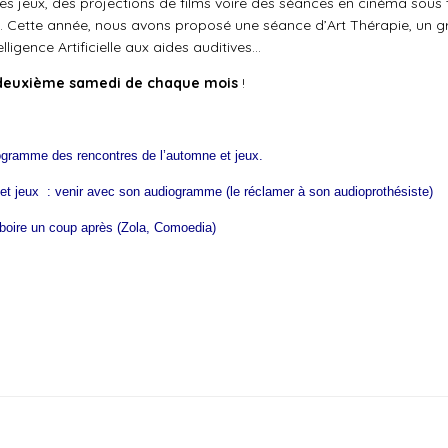
 jeux, des projections de films voire des séances en cinéma sous tit
on. Cette année, nous avons proposé une séance d’Art Thérapie, un
lligence Artificielle aux aides auditives…
 deuxième samedi de chaque mois
!
programme des rencontres de l’automne et jeux.
 et jeux : venir avec son audiogramme (le réclamer à son audioprothésiste)
 boire un coup après (Zola, Comoedia)