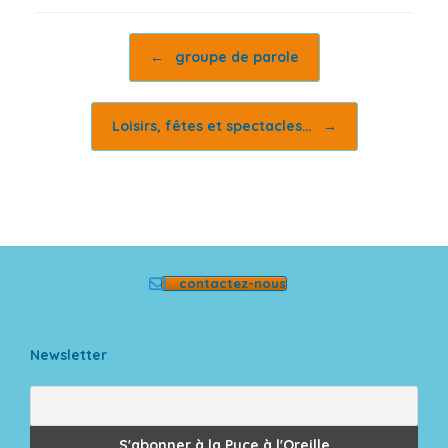
Post navigation
←
groupe de parole
Loisirs, fêtes et spectacles…
→
contactez-nous
Newsletter