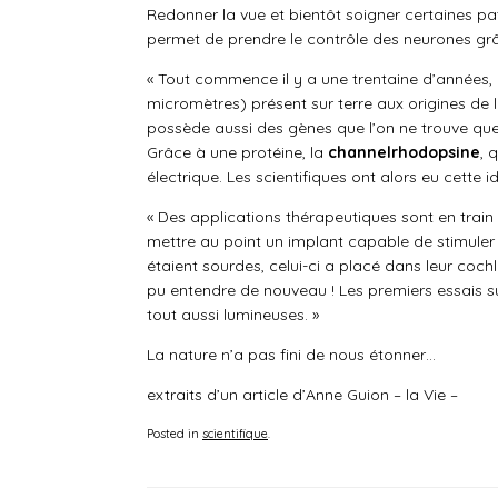
Redonner la vue et bientôt soigner certaines p
permet de prendre le contrôle des neurones grâ
« Tout commence il y a une trentaine d’années
micromètres) présent sur terre aux origines de 
possède aussi des gènes que l’on ne trouve que
Grâce à une protéine, la
channelrhodopsine
, 
électrique. Les scientifiques ont alors eu cette 
« Des applications thérapeutiques sont en train
mettre au point un implant capable de stimuler p
étaient sourdes, celui-ci a placé dans leur coch
pu entendre de nouveau ! Les premiers essais su
tout aussi lumineuses. »
La nature n’a pas fini de nous étonner…
extraits d’un article d’Anne Guion – la Vie –
Posted in
scientifique
.