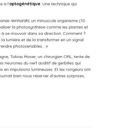
 à l’
optogénétique
. Une technique qui
nas reinhardtii
,
un minuscule organisme (10
réaliser la photosynthèse comme les plantes et
me à se mouvoir dans sa direction. Comment ?
 la lumière et de la transformer en un signal
s rendre photosensibles… »
agne, Tobias Moser, un chirurgien ORL, tente de
s neurones du nerf auditif de gerbilles qui
es en impulsions lumineuses. Et les rongeurs ont
urrait bien nous réserver d’autres surprises,