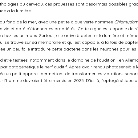
athologies du cerveau, ces prouesses sont désormais possibles grâce
ce à la lumière.
, au fond de la mer, avec une petite algue verte nommée
Chlamydomo
la vie et doté d’étonnantes propriétés. Cette algue est capable de 
 chez les animaux. Surtout, elle arrive à détecter la lumière et mê
qui se trouve sur sa membrane et qui est capable, à la fois de capter
idée un peu folle introduire cette bactérie dans les neurones pour le
 d’être testées, notamment dans le domaine de l’audition : en Allem
ar optogénétique le nerf auditif. Après avoir rendu photosensible le
lée un petit appareil permettant de transformer les vibrations sonor
r l’homme devraient être menés en 2025. D’ici là, l’optogénétique po