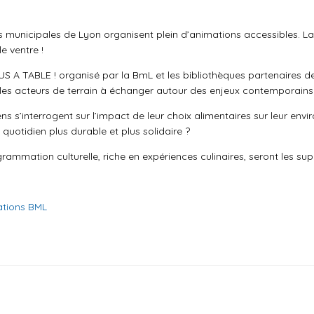
s municipales de Lyon organisent plein d’animations accessibles. La
le ventre !
 A TABLE ! organisé par la BmL et les bibliothèques partenaires de 
 les acteurs de terrain à échanger autour des enjeux contemporains 
yens s’interrogent sur l’impact de leur choix alimentaires sur leur
quotidien plus durable et plus solidaire ?
ogrammation culturelle, riche en expériences culinaires, seront les su
mations BML