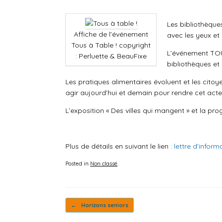
Les bibliothèque
Affiche de l’événement
avec les yeux et 
Tous à Table ! copyright
L’événement TOUS
: Perluette & BeauFixe
bibliothèques et
Les pratiques alimentaires évoluent et les cito
agir aujourd’hui et demain pour rendre cet acte 
L’exposition « Des villes qui mangent » et la pr
Plus de détails en suivant le lien :
lettre d’infor
Posted in
Non classé
.
Post navigation
←
Horizons seniors