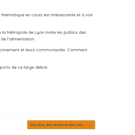
 thématique en cours est intéressante et à voir
la Métropole de Lyon invite les publics des
de l’alimentation.
 environnement et leurs communautés. Comment
pports de ce large débat.
Des jeux, des reines et des rois….
→