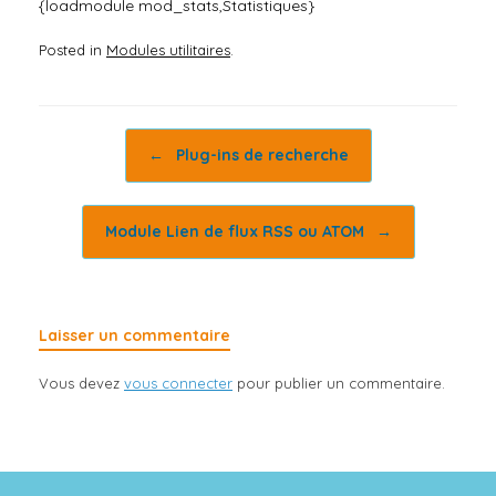
{loadmodule mod_stats,Statistiques}
Posted in
Modules utilitaires
.
Post navigation
←
Plug-ins de recherche
Module Lien de flux RSS ou ATOM
→
Laisser un commentaire
Vous devez
vous connecter
pour publier un commentaire.